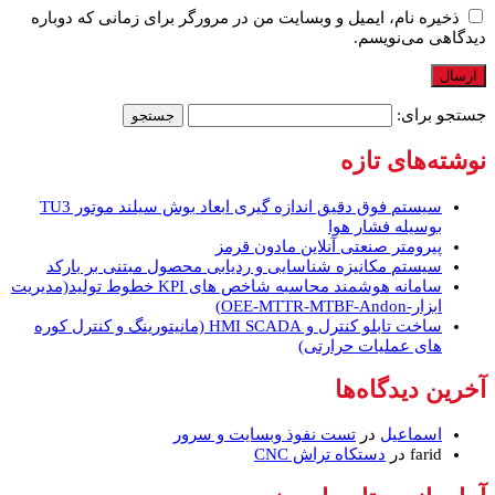
ذخیره نام، ایمیل و وبسایت من در مرورگر برای زمانی که دوباره
دیدگاهی می‌نویسم.
جستجو برای:
نوشته‌های تازه
سیستم فوق دقیق اندازه گیری ابعاد بوش سیلند موتور TU3
بوسیله فشار هوا
پیرومتر صنعتی آنلاین مادون قرمز
سیستم مکانیزه شناسایی و ردیابی محصول مبتنی بر بارکد
سامانه هوشمند محاسبه شاخص های KPI خطوط تولید(مدیریت
ابزار-OEE-MTTR-MTBF-Andon)
ساخت تابلو کنترل و HMI SCADA (مانیتورینگ و کنترل کوره
های عملیات حرارتی)
آخرین دیدگاه‌ها
اسماعیل
در
تست نفوذ وبسایت و سرور
farid
در
دستکاه تراش CNC